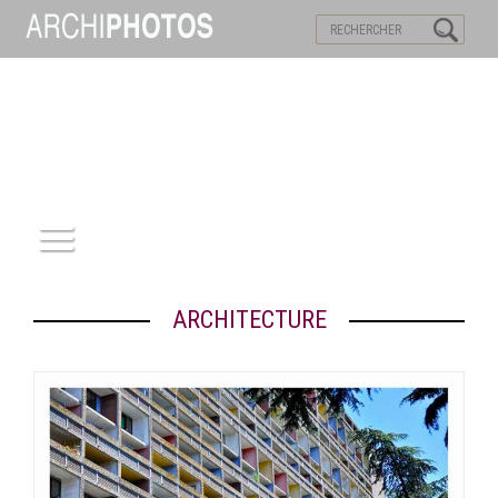
VISITES VIRTUELLES
MOTS-CLES
ACCUEIL
ARCHITECTURE
ARCHITECTURE
PATRIMOINE
REPORTAGE