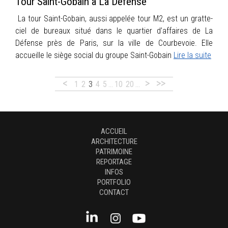
Tour Saint-Gobain à La Défense
La tour Saint-Gobain, aussi appelée tour M2, est un gratte-
ciel de bureaux situé dans le quartier d’affaires de La
Défense près de Paris, sur la ville de Courbevoie. Elle
accueille le siège social du groupe Saint-Gobain
Lire la suite
<
>
>>
1
2
3
4
5
…
10
20
…
ACCUEIL
ARCHITECTURE
PATRIMOINE
REPORTAGE
INFOS
PORTFOLIO
CONTACT