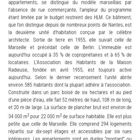
appartements, se distingue du modèle marseillais par
l’absence de rue commerçante, l’ampleur du programme
étant limitée par le budget restreint des HLM. Ce bâtiment,
que l’on distingue depuis de nombreux points de Nantes, est
la deuxième unité d’habitation conçue par le célèbre
architecte. Sortie de terre en 1955, elle suivait celle de
Marseille et précédait celle de Berlin. L’immeuble est
aujourd’hui occupé à 35 % de copropriétaires et à 65 % de
locataires. L’Association des Habitants de la Maison
Radieuse, fondée en avril 1955, est toujours active
aujourd’hui. Selon le dernier recensement l’unité abrite
environ 585 habitants dont la plupart adhère à l’association.
Construite dans un parc boisé de six hectares et au pied
d’une pièce d’eau, elle fait 52 mètres de haut, 108 m de long,
et 20 m de large. La surface de plancher brut est environ de
2
2
34 000 m
pour 22 000 m
de surface habitable. Elle est plus
petite que celle de Marseille. Elle comprend 294 logements
répartis sur dix-sept étages et accessibles par six rues
intérieures. Les appartements sont en duplex “montant” ou