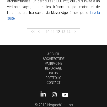
architecturales. Un parcours (8 000 m2) qui vous invite à un
véritable voyage parmi les trésors du patrimoine et de
l’architecture française, du Moyen-âge à nos jours.
Lire la
suite
<<
<
>
…
10
11
12
13
14
ACCUEIL
ARCHITECTURE
PATRIMOINE
REPORTAGE
INFOS
PORTFOLIO
CONTACT
© 2019 blogarchiphotos