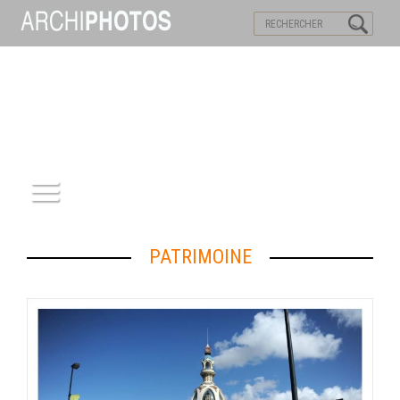
VISITES VIRTUELLES
MOTS-CLES
ACCUEIL
PATRIMOINE
ARCHITECTURE
PATRIMOINE
REPORTAGE