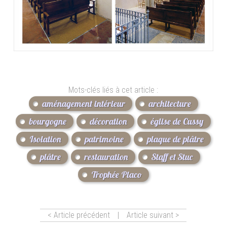
Mots-clés liés à cet article :
aménagement intérieur
architecture
bourgogne
décoration
église de Cussy
Isolation
patrimoine
plaque de plâtre
plâtre
restauration
Staff et Stuc
Trophée Placo
< Article précédent
|
Article suivant >