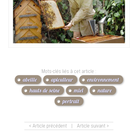
Mots-clés liés à cet article :
abeille
apiculteur
environnement
hauts de seine
miel
nature
portrait
< Article précédent
|
Article suivant >