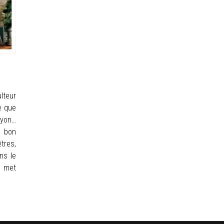
lteur
e que
ayon…
t bon
tres,
ns le
l met