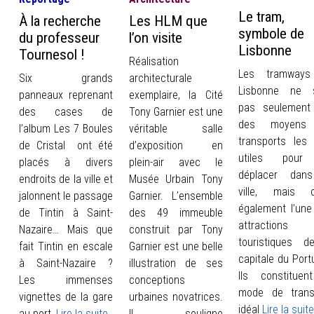
INFOS
Le tram,
À la recherche
Les HLM que
symbole de
du professeur
l’on visite
PORTFOLIO
Lisbonne
Tournesol !
Réalisation
CONTACT
Les tramways
Six grands
architecturale
Lisbonne ne 
panneaux reprenant
exemplaire, la Cité
pas seulement 
des cases de
Tony Garnier est une
des moyens
l’album Les 7 Boules
véritable salle
transports les 
de Cristal ont été
d’exposition en
utiles pour
placés à divers
plein-air avec le
déplacer dan
endroits de la ville et
Musée Urbain Tony
ville, mais c
jalonnent le passage
Garnier. L’ensemble
également l’une
de Tintin à Saint-
des 49 immeuble
attractions
Nazaire… Mais que
construit par Tony
touristiques d
fait Tintin en escale
Garnier est une belle
capitale du Port
à Saint-Nazaire ?
illustration de ses
Ils constituen
Les immenses
conceptions
mode de trans
vignettes de la gare
urbaines novatrices.
idéal
Lire la suit
au port,
Lire la suite
Il souligne