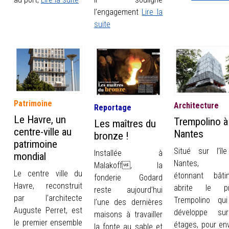
l’engagement
Lire la
suite
Patrimoine
Architecture
Reportage
Le Havre, un
Trempolino à
Les maîtres du
centre-ville au
Nantes
bronze !
patrimoine
Situé sur l’îl
Installée à
mondial
Nantes, 
Malakoff, la
Le centre ville du
étonnant bâti
fonderie Godard
Havre, reconstruit
abrite le pr
reste aujourd’hui
par l’architecte
Trempolino qu
l’une des dernières
Auguste Perret, est
développe su
maisons à travailler
le premier ensemble
étages, pour env
la fonte au sable et