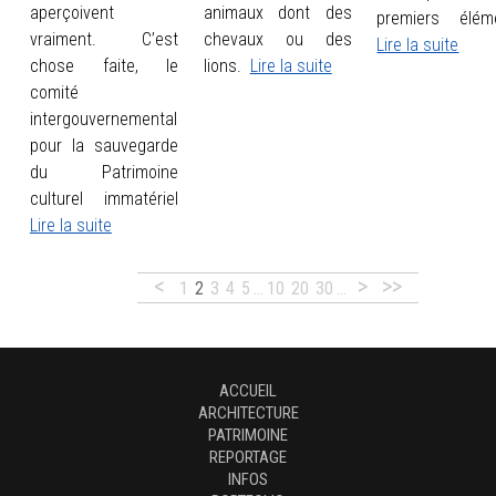
aperçoivent
animaux dont des
premiers élém
vraiment. C’est
chevaux ou des
Lire la suite
chose faite, le
lions.
Lire la suite
comité
intergouvernemental
pour la sauvegarde
du Patrimoine
culturel immatériel
Lire la suite
<
>
>>
1
2
3
4
5
…
10
20
30
…
ACCUEIL
ARCHITECTURE
PATRIMOINE
REPORTAGE
INFOS