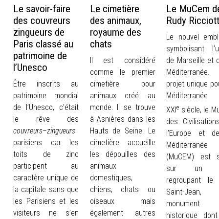
Le savoir-faire
Le cimetière
Le MuCem d
des couvreurs
des animaux,
Rudy Ricciott
zingueurs de
royaume des
Le nouvel emb
Paris classé au
chats
symbolisant l’u
patrimoine de
Il est considéré
de Marseille et 
l’Unesco
comme le premier
Méditerranée
Être inscrits au
cimetière pour
projet unique po
patrimoine mondial
animaux créé au
Méditerranée
de l’Unesco, c’était
monde. Il se trouve
e
XXI
siècle, le M
le rêve des
à Asnières dans les
des Civilisation
couvreurs
–
zingueurs
Hauts de Seine. Le
l’Europe et d
parisiens car les
cimetière accueille
Méditerranée
toits de zinc
les dépouilles des
(MuCEM) est s
participent au
animaux
sur un s
caractère unique de
domestiques,
regroupant le 
la capitale sans que
chiens, chats ou
Saint-Jean,
les Parisiens et les
oiseaux mais
monument
visiteurs ne s’en
également autres
historique dont