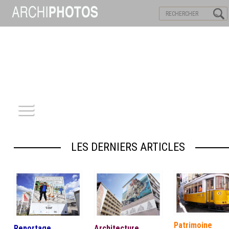
VISITES VIRTUELLES
MOTS-CLES
ACCUEIL
LES DERNIERS ARTICLES
ARCHITECTURE
PATRIMOINE
REPORTAGE
Patrimoine
Reportage
Architecture