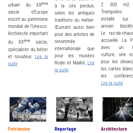
ème
2 300 m2.
urbain du XX
à la cire perdue,
Trempolino 
siècle d’Europe
selon les antiques
installé sur
inscrit au patrimoine
traditions du métier.
ancien blockh
mondial de l’Unesco.
Œuvrant aussi bien
Le rez-de-chau
Architecte important
pour des artistes de
accueille La P
ème
renommée
du XX
siècle,
avec un C
internationale que
spécialiste du béton
culture, une s
pour les musées
et novateur,
Lire la
pour les
showc
Rodin et Maillol,
Lire
suite
les cartes blanc
la suite
les conféren
Lire la suite
Patrimoine
Reportage
Architecture