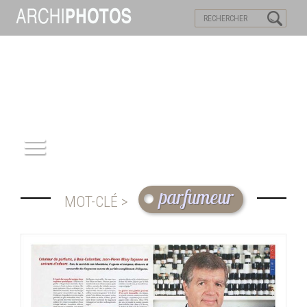
VISITES VIRTUELLES
MOTS-CLES
ACCUEIL
parfumeur
MOT-CLÉ >
ARCHITECTURE
PATRIMOINE
REPORTAGE