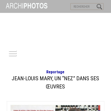
VISITES VIRTUELLES
MOTS-CLES
ACCUEIL
Reportage
ARCHITECTURE
JEAN-LOUIS MARY, UN “NEZ” DANS SES
ŒUVRES
PATRIMOINE
REPORTAGE