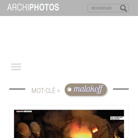
VISITES VIRTUELLES
MOTS-CLES
ACCUEIL
malakoff
MOT-CLÉ >
ARCHITECTURE
PATRIMOINE
REPORTAGE