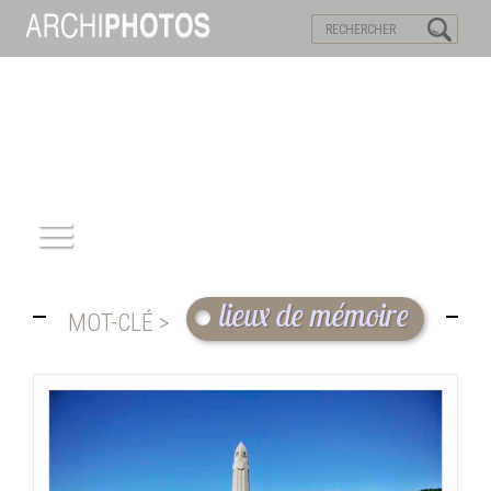
VISITES VIRTUELLES
MOTS-CLES
ACCUEIL
lieux de mémoire
MOT-CLÉ >
ARCHITECTURE
PATRIMOINE
REPORTAGE