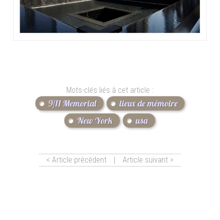
Mots-clés liés à cet article :
9/11 Memorial
lieux de mémoire
New York
usa
< Article précédent
|
Article suivant >