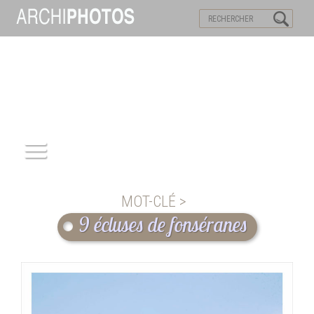
VISITES VIRTUELLES
MOTS-CLES
ACCUEIL
MOT-CLÉ >
ARCHITECTURE
9 écluses de fonséranes
PATRIMOINE
REPORTAGE