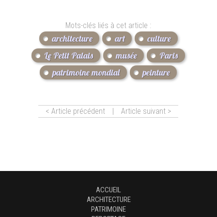
Mots-clés liés à cet article :
architecture
art
culture
Le Petit Palais
musée
Paris
patrimoine mondial
peinture
< Article précédent
|
Article suivant >
ACCUEIL
ARCHITECTURE
PATRIMOINE