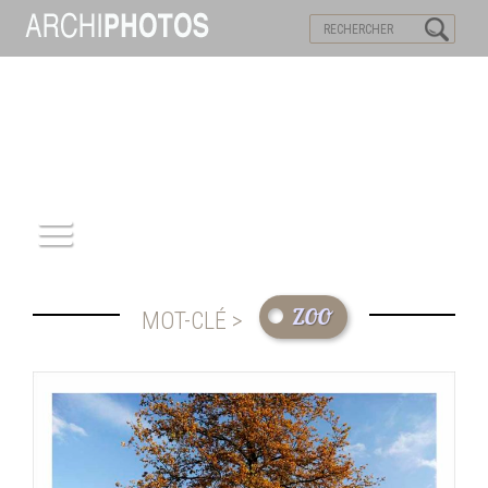
VISITES VIRTUELLES
MOTS-CLES
ACCUEIL
zoo
MOT-CLÉ >
ARCHITECTURE
PATRIMOINE
REPORTAGE