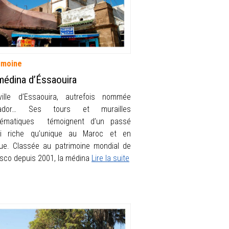
imoine
médina d’Éssaouira
ille d’Essaouira, autrefois nommée
ador… Ses tours et murailles
lématiques témoignent d’un passé
i riche qu’unique au Maroc et en
que. Classée au patrimoine mondial de
esco depuis 2001, la médina
Lire la suite