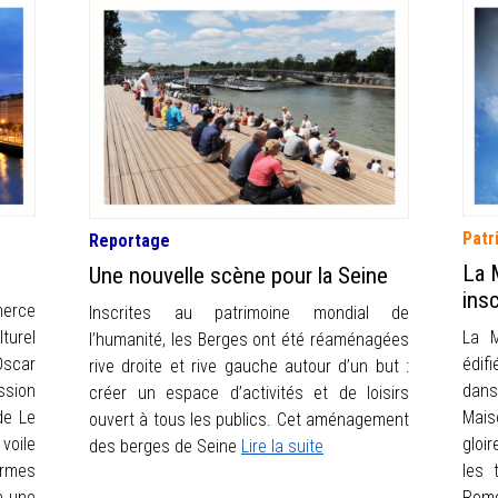
Patr
Reportage
La 
Une nouvelle scène pour la Seine
ins
merce
Inscrites au patrimoine mondial de
turel
La M
l’humanité, les Berges ont été réaménagées
Oscar
édif
rive droite et rive gauche autour d’un but :
ssion
dans
créer un espace d’activités et de loisirs
de Le
Mais
ouvert à tous les publics. Cet aménagement
 voile
gloi
des berges de Seine
Lire la suite
rmes
les 
e une
Rome