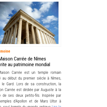
imoine
Maison Carrée de Nîmes
crite au patrimoine mondial
aison Carrée est un temple romain
ié au début du premier siècle à Nîmes,
 le Gard. Lors de sa construction, la
on Carrée est dédiée par Auguste à la
re de ses deux petits-fils. Inspirée par
temples d’Apollon et de Mars Ultor à
, seul temple du monde antique
Lire la