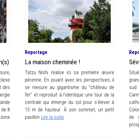
Reportage
Rep
n(s)
La maison cheminée !
Sévi
esure,
Tatzu Nishi réalise ici sa première œuvre
Situé
plexe
pérenne. En jouant avec les perspectives, il
gran
t dès
se mesure au gigantisme du “château de
sud 
rgie
fer” et reproduit à l’identique une tour de la
Carm
rande
centrale qui émerge du sol pour s’élever à
cath
 de 8
15 m de hauteur. À son sommet, un petit
Colo
a zone
pavillon
Lire la suite
de 
pros