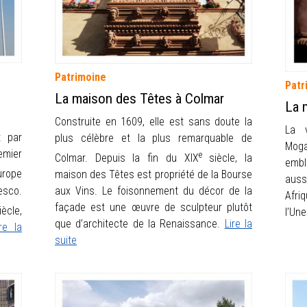
Patrimoine
Patr
La maison des Têtes à Colmar
La 
Construite en 1609, elle est sans doute la
La v
t par
plus célèbre et la plus remarquable de
Mog
emier
e
Colmar. Depuis la fin du XIX
siècle, la
emb
urope
maison des Têtes est propriété de la Bourse
auss
esco.
aux Vins. Le foisonnement du décor de la
Afri
façade est une œuvre de sculpteur plutôt
cle,
l’Un
que d’architecte de la Renaissance.
Lire la
ire la
suite