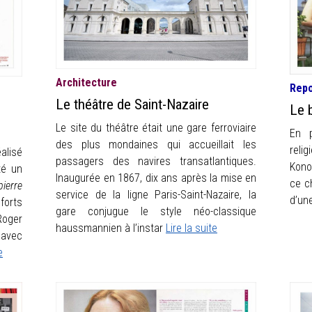
Architecture
Rep
Le théâtre de Saint-Nazaire
Le 
Le site du théâtre était une gare ferroviaire
En p
des plus mondaines qui accueillait les
reli
alisé
passagers des navires transatlantiques.
Kono
té un
Inaugurée en 1867, dix ans après la mise en
ce ch
ierre
service de la ligne Paris-Saint-Nazaire, la
d’une
forts
gare conjugue le style néo-classique
Roger
haussmannien à l’instar
Lire la suite
 avec
e