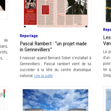
Rep
Reportage
Les
s de
Van
Pascal Rambert : “un projet made
sans,
in Gennevilliers”
La p
tifs,
d’un
Il naissait quand Bernard Sobel s’installait à
es, …
poiv
Gennevilliers… Pascal rambert vient de lui
tel 
succéder à la tête du centre dramatique
Simp
national.
Lire la suite