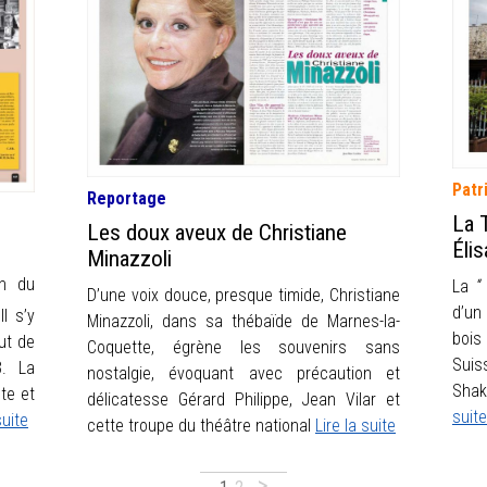
Patr
Reportage
La 
Les doux aveux de Christiane
Éli
Minazzoli
on du
La
“
D’une voix douce, presque timide, Christiane
d’un
Il s’y
Minazzoli, dans sa thébaïde de Marnes-la-
bois 
ut de
Coquette, égrène les souvenirs sans
Suis
3. La
nostalgie, évoquant avec précaution et
Shak
te et
délicatesse Gérard Philippe, Jean Vilar et
suite
suite
cette troupe du théâtre national
Lire la suite
>