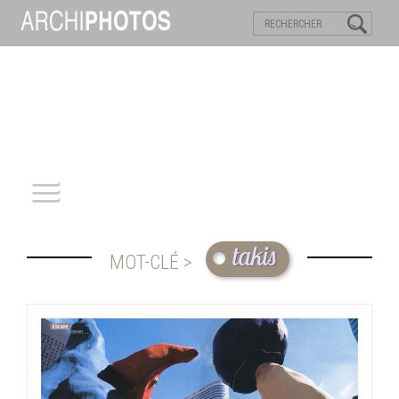
VISITES VIRTUELLES
MOTS-CLES
ACCUEIL
takis
MOT-CLÉ >
ARCHITECTURE
PATRIMOINE
REPORTAGE