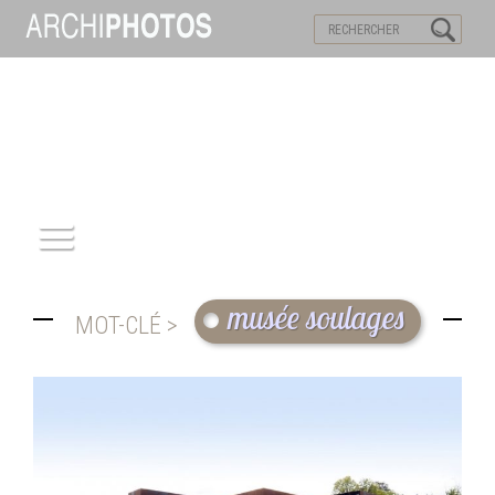
VISITES VIRTUELLES
MOTS-CLES
ACCUEIL
musée soulages
MOT-CLÉ >
ARCHITECTURE
PATRIMOINE
REPORTAGE