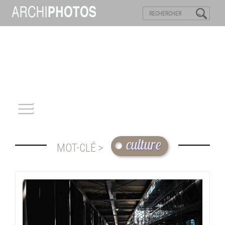
VISITES VIRTUELLES
MOTS-CLES
ACCUEIL
culture
MOT-CLÉ >
ARCHITECTURE
PATRIMOINE
REPORTAGE