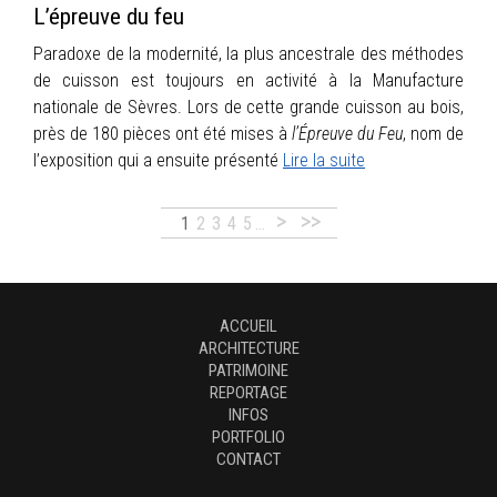
L’épreuve du feu
Paradoxe de la modernité, la plus ancestrale des méthodes
de cuisson est toujours en activité à la Manufacture
nationale de Sèvres. Lors de cette grande cuisson au bois,
près de 180 pièces ont été mises à
l’Épreuve du Feu
, nom de
l’exposition qui a ensuite présenté
Lire la suite
>
>>
1
2
3
4
5
…
ACCUEIL
ARCHITECTURE
PATRIMOINE
REPORTAGE
INFOS
PORTFOLIO
CONTACT