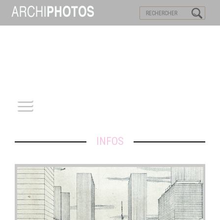
VISITES VIRTUELLES
MOTS-CLES
ACCUEIL
INFOS
ARCHITECTURE
PATRIMOINE
REPORTAGE