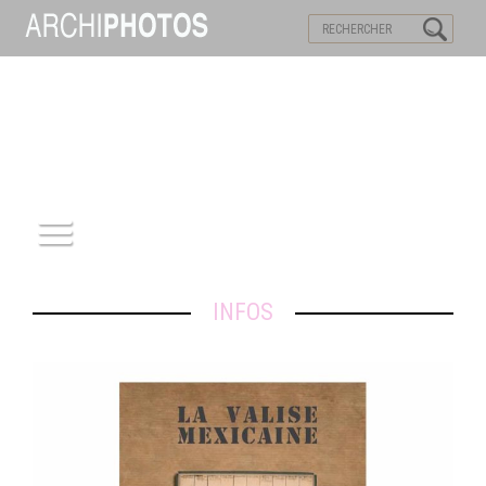
VISITES VIRTUELLES
MOTS-CLES
ACCUEIL
INFOS
ARCHITECTURE
PATRIMOINE
REPORTAGE