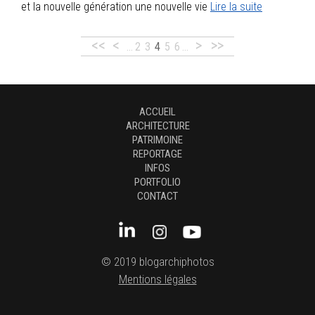
et la nouvelle génération une nouvelle vie
Lire la suite
<<
<
>
>>
…
2
3
4
5
6
…
ACCUEIL
ARCHITECTURE
PATRIMOINE
REPORTAGE
INFOS
PORTFOLIO
CONTACT
© 2019 blogarchiphotos
Mentions légales