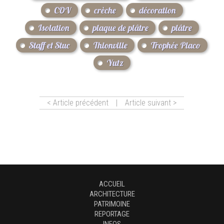
COV
crèche
décoration
Isolation
plaque de plâtre
plâtre
Staff et Stuc
Thionville
Trophée Placo
Yutz
< Article précédent
|
Article suivant >
ACCUEIL
ARCHITECTURE
PATRIMOINE
REPORTAGE
INFOS