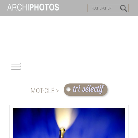
VISITES VIRTUELLES
MOTS-CLES
ACCUEIL
tri sélectif
MOT-CLÉ >
ARCHITECTURE
PATRIMOINE
REPORTAGE