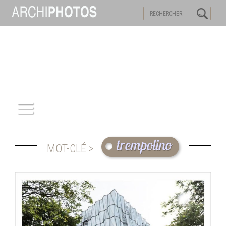
VISITES VIRTUELLES
MOTS-CLES
ACCUEIL
trempolino
MOT-CLÉ >
ARCHITECTURE
PATRIMOINE
REPORTAGE