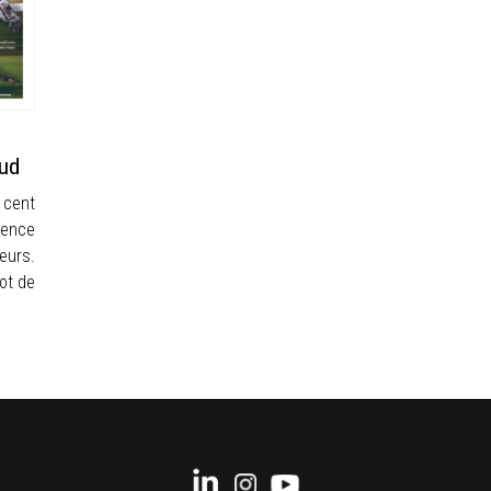
oud
 cent
mence
eurs.
lot de