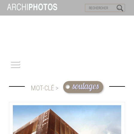
VISITES VIRTUELLES
MOTS-CLES
ACCUEIL
soulages
MOT-CLÉ >
ARCHITECTURE
PATRIMOINE
REPORTAGE