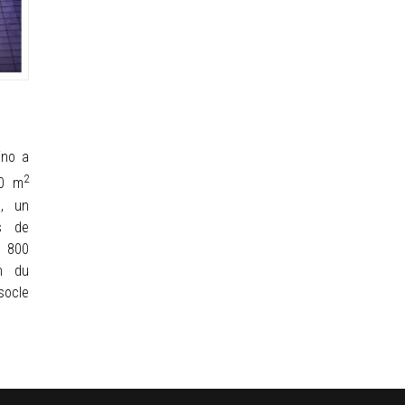
e
ino a
2
0 m
, un
es de
 800
on du
socle