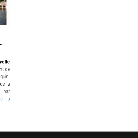
-
elle
nt de
guin.
de la
 par
re la