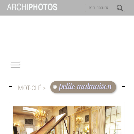
VISITES VIRTUELLES
MOTS-CLES
ACCUEIL
petite malmaison
MOT-CLÉ >
ARCHITECTURE
PATRIMOINE
REPORTAGE