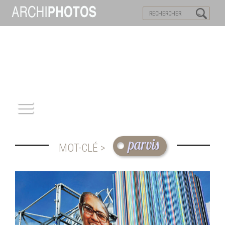
VISITES VIRTUELLES
MOTS-CLES
ACCUEIL
parvis
MOT-CLÉ >
ARCHITECTURE
PATRIMOINE
REPORTAGE