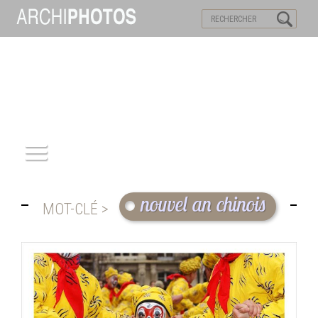
VISITES VIRTUELLES
MOTS-CLES
ACCUEIL
nouvel an chinois
MOT-CLÉ >
ARCHITECTURE
PATRIMOINE
REPORTAGE