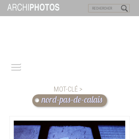
VISITES VIRTUELLES
MOTS-CLES
ACCUEIL
MOT-CLÉ >
ARCHITECTURE
nord-pas-de-calais
PATRIMOINE
REPORTAGE