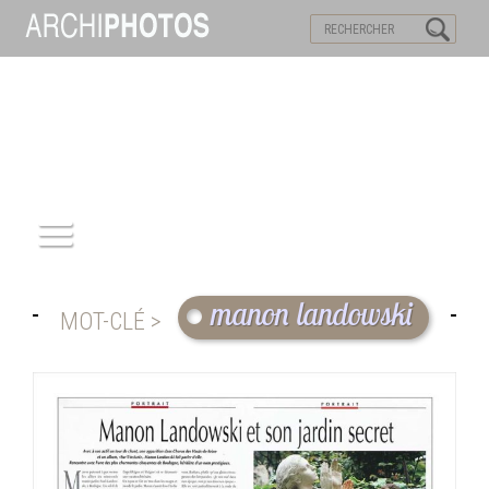
VISITES VIRTUELLES
MOTS-CLES
ACCUEIL
manon landowski
MOT-CLÉ >
ARCHITECTURE
PATRIMOINE
REPORTAGE