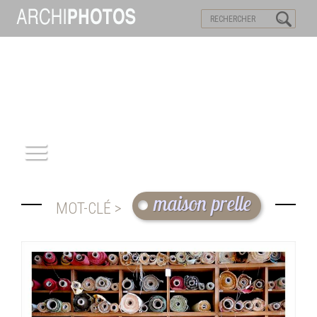
VISITES VIRTUELLES
MOTS-CLES
ACCUEIL
maison prelle
MOT-CLÉ >
ARCHITECTURE
PATRIMOINE
REPORTAGE