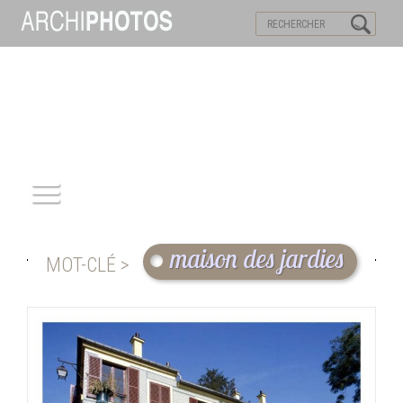
VISITES VIRTUELLES
MOTS-CLES
ACCUEIL
maison des jardies
MOT-CLÉ >
ARCHITECTURE
PATRIMOINE
REPORTAGE