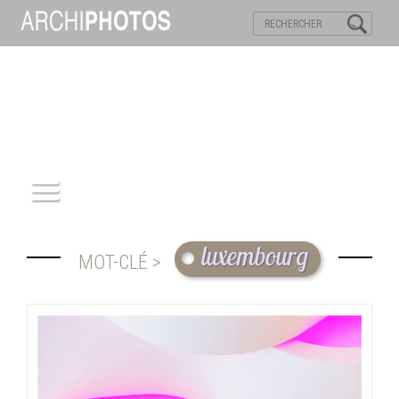
VISITES VIRTUELLES
MOTS-CLES
ACCUEIL
luxembourg
MOT-CLÉ >
ARCHITECTURE
PATRIMOINE
REPORTAGE