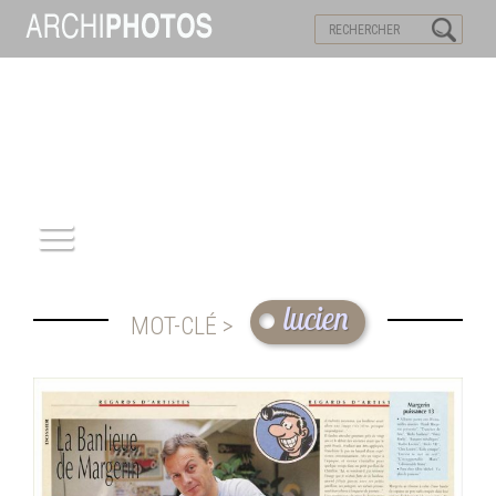
VISITES VIRTUELLES
MOTS-CLES
ACCUEIL
lucien
MOT-CLÉ >
ARCHITECTURE
PATRIMOINE
REPORTAGE