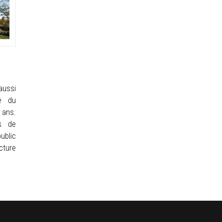
aussi
e du
ans.
s de
ublic
cture