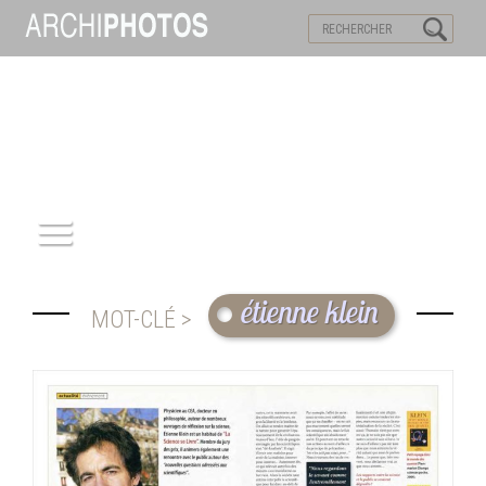
VISITES VIRTUELLES
MOTS-CLES
ACCUEIL
étienne klein
MOT-CLÉ >
ARCHITECTURE
PATRIMOINE
REPORTAGE