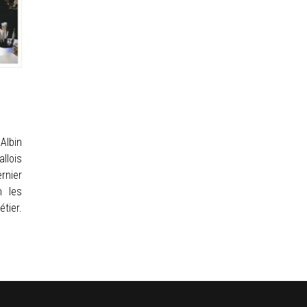
Albin
llois
nier
n les
tier.