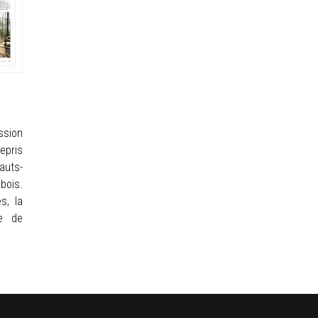
s
ssion
repris
auts-
bois.
s, la
te de