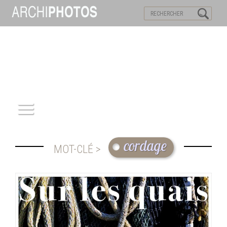
VISITES VIRTUELLES
MOTS-CLES
ACCUEIL
cordage
MOT-CLÉ >
ARCHITECTURE
PATRIMOINE
REPORTAGE