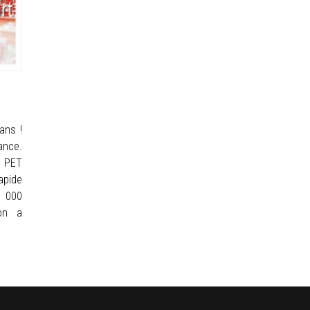
ans !
ance.
n PET
apide
0 000
ion a