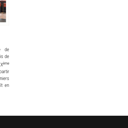
e de
is de
ème
XX
partir
miers
ît en