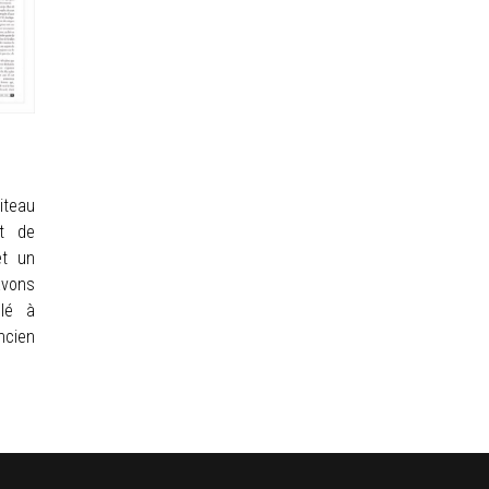
iteau
t de
et un
avons
llé à
ncien