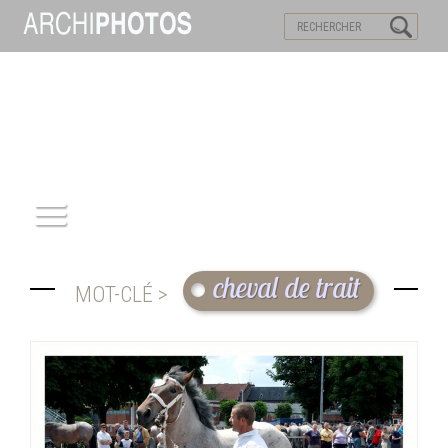
VISITES VIRTUELLES
MOTS-CLES
ACCUEIL
cheval de trait
MOT-CLÉ >
ARCHITECTURE
PATRIMOINE
REPORTAGE