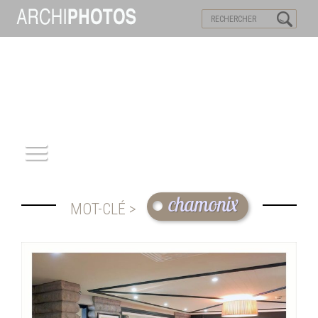
VISITES VIRTUELLES
MOTS-CLES
ACCUEIL
chamonix
MOT-CLÉ >
ARCHITECTURE
PATRIMOINE
REPORTAGE