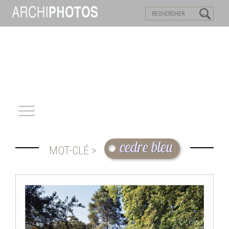
VISITES VIRTUELLES
MOTS-CLES
ACCUEIL
cedre bleu
MOT-CLÉ >
ARCHITECTURE
PATRIMOINE
REPORTAGE