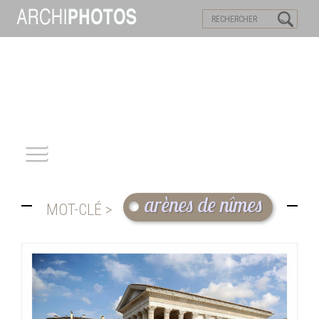
VISITES VIRTUELLES
MOTS-CLES
ACCUEIL
arènes de nîmes
MOT-CLÉ >
ARCHITECTURE
PATRIMOINE
REPORTAGE